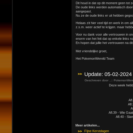
Dit houd in dat op dit moment geen tot 
De oude links werden automatisch doorge
aangepast.
Nu ze de oude links er uit hebben gegoo
Helaas zit hier veel tijd en werk in om a
z.s.m. weer actief te krijgen. maar hebb
Voor nu dank voor alle vertrouwen in ons i
enorm van het feit dat op enkele links na 
En hopen dat jullie het vertrouwen na dit 
Met vriendelijke groet,
Het PokemonWereld Team
Update: 05-02-2024
Geschreven door ..:: PokemonWerel
Deze week hebben 
Af
Afl
A
Afl.39 - Wie Gaa
Afl.40 - Sl
Meer artikelen...
FIjne Kerstdagen