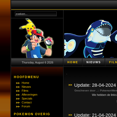
HOME
NIEUWS
FIL
Thursday, August 6 2026
.
HOOFDMENU
Home
Update: 28-04-2024
Nieuws
Films
Geschreven door ..:: PokemonWerel
Afleveringen
We hebben de links va
Specials
Contact
Forum
POKEMON OVERIG
Update: 21-04-2024