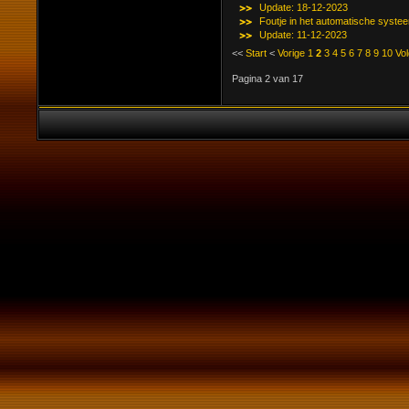
Update: 18-12-2023
Foutje in het automatische syste
Update: 11-12-2023
<<
Start
<
Vorige
1
2
3
4
5
6
7
8
9
10
Vo
Pagina 2 van 17