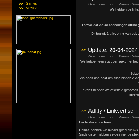
Games
Geschreven door ..:: PokemonWerel
Muziek
We hebben de links
Let wel dat we de afleveringen offline 
Dit betreft 1 aflevering van sei
Update: 20-04-2024
Geschreven door ..:: PokemonWerel
We hebben een start gemaakt met het her
Seizoe
We doen ons best om alles binnen 2 wek
z
Tevens hebben we afscheid genomen va
limiete
Adf.ly / Linkvertise
Geschreven door ..:: PokemonWerel
Beste Pokemon Fans,
Helaas hebben we minder goed nieuws.
Sinds gister hebben ze definitief de stek