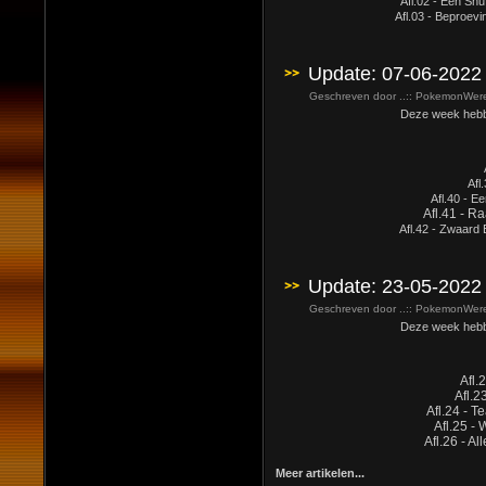
Afl.02 - Een Snu
Afl.03 - Beproev
Update: 07-06-2022
Geschreven door ..:: PokemonWerel
Deze week hebben 
Afl
Afl.40 - E
Afl.41 - R
Afl.42 - Zwaard
Update: 23-05-2022
Geschreven door ..:: PokemonWerel
Deze week hebben 
Afl.
Afl.2
Afl.24 - T
Afl.25 - 
Afl.26 - A
Meer artikelen...