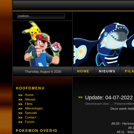
HOME
NIEUWS
FIL
Thursday, August 6 2026
.
HOOFDMENU
Home
Update: 04-07-2022
Nieuws
Films
Geschreven door ..:: PokemonWerel
Afleveringen
Deze week hebben 
Specials
Contact
Forum
Afl.09 - Herinn
Afl.
POKEMON OVERIG
Afl.11 - Wa