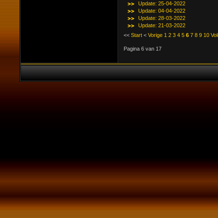
Update: 25-04-2022
Update: 04-04-2022
Update: 28-03-2022
Update: 21-03-2022
<<
Start
<
Vorige
1
2
3
4
5
6
7
8
9
10
Vo
Pagina 6 van 17