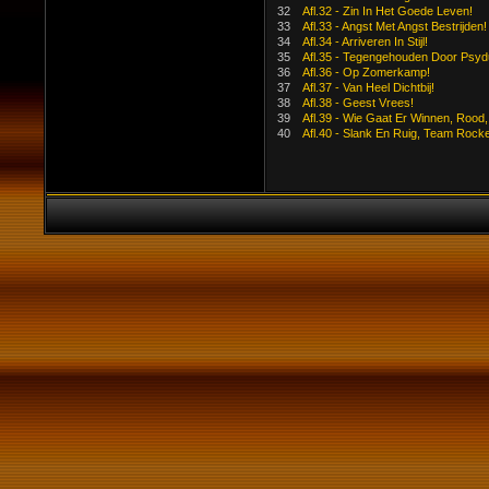
32
Afl.32 - Zin In Het Goede Leven!
33
Afl.33 - Angst Met Angst Bestrijden!
34
Afl.34 - Arriveren In Stijl!
35
Afl.35 - Tegengehouden Door Psyd
36
Afl.36 - Op Zomerkamp!
37
Afl.37 - Van Heel Dichtbij!
38
Afl.38 - Geest Vrees!
39
Afl.39 - Wie Gaat Er Winnen, Rood
40
Afl.40 - Slank En Ruig, Team Rocke