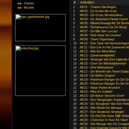
#
Artikeltitel
Games
1
Afl.01 - Tranen Van Angst!
Muziek
2
Afl.02 - Zo Groen Als Gras
3
Afl.03 - De Grote Verwisseltruc
4
Afl.04 - De Sluitsteen Floept Open!
5
Afl.05 - Bibarel Knaagt Als De Beste
6
Afl.06 - Rondneuzen Op De Berg!
7
Afl.07 - De Blik Van Luxray!
8
Afl.08 - Reis Naar De Unown!
9
Afl.09 - Team Tegenslag!
10
Afl.10 - Een Tank Vol Herinneringen
11
Afl.11 - Een Lek In Het Zuiverste W
12
Afl.12 - Met De Wind Mee!
13
Afl.13 - Zandvaardigheid!
14
Afl.14 - Strategie Van Een Lijdende 
15
Afl.15 - Over De Wedstrijdstreep!
16
Afl.16 - Drie Winkansen!
17
Afl.17 - De Wereld Van Team Galact
18
Afl.18 - De Bellen Zingen!
19
Afl.19 - Pokémon Ranger En De Ont
20
Afl.20 - Pokémon Ranger En De Ont
21
Afl.21 - Waar Paden Kruisen!
22
Afl.22 - Pika En Goliath!
23
Afl.23 - De Beker Stroomt Over!
24
Afl.24 - Een Viergangen Koppelgev
25
Afl.25 - De Terugkeer Van Een Held
26
Afl.26 - Wie Wordt De Winnaar
27
Afl.27 - Een Stralende Strategie!
28
Afl.28 - De Dief Die Maar Blijft Stele
29
Afl.29 - Chimchar In Vuur En Vlam!
30
Afl.30 - Het Neusje Van De Croagu
31
Afl.31 - Een Krachtig Gevecht Met 