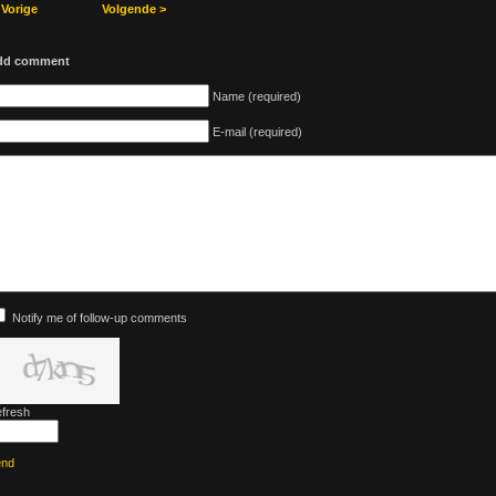
 Vorige
Volgende >
dd comment
Name (required)
E-mail (required)
Notify me of follow-up comments
fresh
end