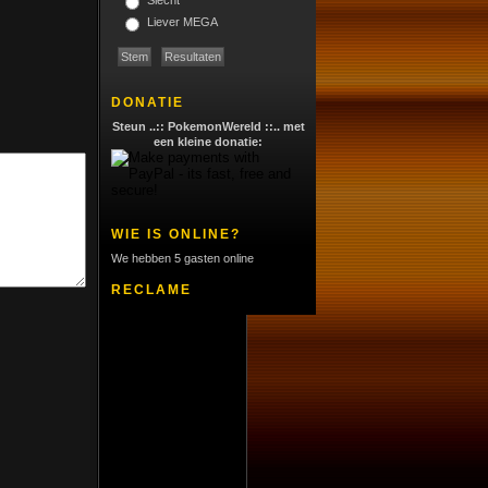
Slecht
Liever MEGA
DONATIE
Steun ..:: PokemonWereld ::.. met
een kleine donatie:
WIE IS ONLINE?
We hebben 5 gasten online
RECLAME