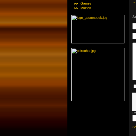
<
Games
Muziek
A
Re
S