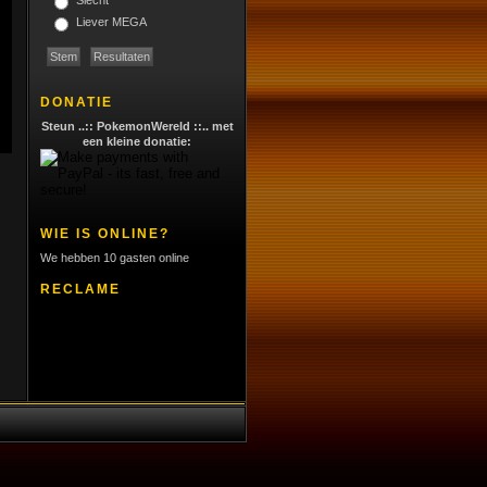
Slecht
Liever MEGA
DONATIE
Steun ..:: PokemonWereld ::.. met
een kleine donatie:
WIE IS ONLINE?
We hebben 10 gasten online
RECLAME