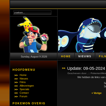
HOME
NIEUWS
FIL
Sunday, August 9 2026
Update: 09-05-2024
HOOFDMENU
Geschreven door ..:: PokemonWerel
Home
We hebben de links van de
Nieuws
Films
S
Afleveringen
S
Specials
Contact
< Vorige
Forum
POKEMON OVERIG