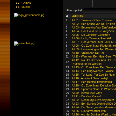
Games
Muziek
Filter op titel
#
Artikeltitel
1
Afl.01 - Trainen, Of Niet Trainen!
2
Afl.02 - Een Snufje Van Dit, En Een
3
Afl.03 - Beproeving Van Een Veelb
4
Afl.04 - Hoe Houd Je Ze Weg Van 
5
Afl.05 - De Genezer Genezen!
6
Afl.06 - Licht, Camera, Reactie!
7
Afl.07 - Het Verhaal Over Jou En He
8
Afl.08 - Op Zoek Naar Ridderlijkhei
9
Afl.09 - Herinneringen Aan Warme Vr
10
Afl.10 - Vrolijk Aan De Rol!
11
Afl.11 - Wanneer Een Huis Geen Th
Afl.12 - Na Het Bezoek Aan Het Kas
12
Preimeester Te Worden!
13
Afl.13 - Op Zoek Naar Een Service
14
Afl.14 - Een Ongewenste Evolutie!
15
Afl.15 - Ter Land, Ter Zee En Naa
16
Afl.16 - Absoluut Onschuldig!
17
Afl.17 - Een Heftige Titanenstrijd!
18
Afl.18 - Op Zoek Naar De Witte Bl
19
Afl.19 - Speuren Naar De Waarheid
20
Afl.20 - Advies Aan Goh!
21
Afl.21 - De Klus Klaren!
22
Afl.22 - Neem Mijn Dief! Alsjeblieft!
23
Afl.23 - Een Sprong Dichterbij De 
24
Afl.24 - De Ondergrondse Verwissel
25
Afl.25 - De Aanvoerder Wint!
26
Afl.26 - Als Het Donker Wordt... Na