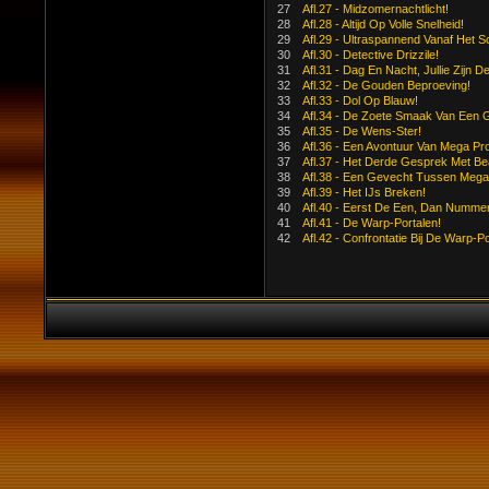
27
Afl.27 - Midzomernachtlicht!
28
Afl.28 - Altijd Op Volle Snelheid!
29
Afl.29 - Ultraspannend Vanaf Het 
30
Afl.30 - Detective Drizzile!
31
Afl.31 - Dag En Nacht, Jullie Zijn D
32
Afl.32 - De Gouden Beproeving!
33
Afl.33 - Dol Op Blauw!
34
Afl.34 - De Zoete Smaak Van Een 
35
Afl.35 - De Wens-Ster!
36
Afl.36 - Een Avontuur Van Mega Pro
37
Afl.37 - Het Derde Gesprek Met Be
38
Afl.38 - Een Gevecht Tussen Meg
39
Afl.39 - Het IJs Breken!
40
Afl.40 - Eerst De Een, Dan Numme
41
Afl.41 - De Warp-Portalen!
42
Afl.42 - Confrontatie Bij De Warp-Po