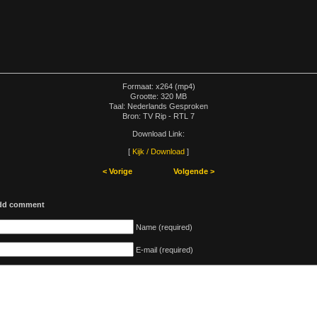
Formaat: x264 (mp4)
Grootte: 320 MB
Taal: Nederlands Gesproken
Bron: TV Rip - RTL 7
Download Link:
[
Kijk / Download
]
< Vorige
Volgende >
dd comment
Name (required)
E-mail (required)