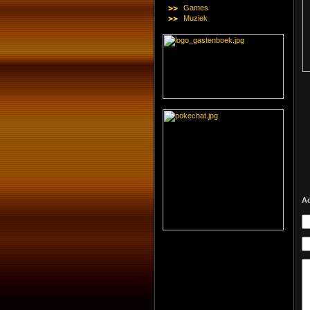
Games
Muziek
A