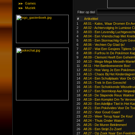
Games
Muziek
Filter op titel
#
Artikeltitel
1
Afl.01 - Kalos, Waar Dromen En Av
2
Afl.02 - Achtervolging In Lumiose Ci
3
Afl.03 - Een Levendig Luchtgevecht
4
Afl.04 - Een Vriendschap Met Knet
5
Afl.05 - Een Stormachtig Gym Geve
6
Afl.06 - Vechten Op Glad Ijs!
7
Afl.07 - Wat Een Gesjees Tijdens
8
Afl.08 - Furfrou In De Pokémon Ka
9
Afl.09 - Clemont Heeft Een Geheim
10
Afl.10 - Mega-Mega Meowth-Manie
11
Afl.11 - Het Bamboewoeste Bos!
12
Afl.12 - Hoe Vang Je Een Pokémon
13
Afl.13 - Chaos Bij Het Kinderdagverbl
14
Afl.14 - Een Schuilplaats Voor De 
15
Afl.15 - Trek In Een Gevecht!
16
Afl.16 - Een Schokkende Wisseltru
17
Afl.17 - Een Stormloop Aan Ninjawi
18
Afl.18 - De Slapende Reus Wakker
19
Afl.19 - Een Komplot Om Te Verove
20
Afl.20 - Een Adellijke Titel In Het K
21
Afl.21 - Een Pokévideo Voor De To
22
Afl.22 - Voor Goud Gaan!
23
Afl.23 - Weer Terug Naar De Kou!
24
Afl.24 - Thuis Onder Water!
25
Afl.25 - De Muren Beklimmen!
26
Afl.26 - Een Strijd Zo Zoet!
27
Afl.27 - Op Zoek Naar Een Feeënb