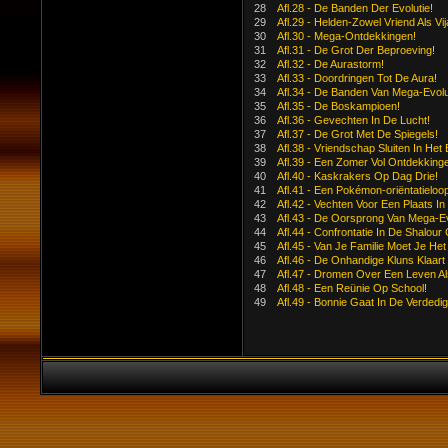
28
Afl.28 - De Banden Der Evolutie!
29
Afl.29 - Helden-Zowel Vriend Als Vij
30
Afl.30 - Mega-Ontdekkingen!
31
Afl.31 - De Grot Der Beproeving!
32
Afl.32 - De Aurastorm!
33
Afl.33 - Doordringen Tot De Aura!
34
Afl.34 - De Banden Van Mega-Evolu
35
Afl.35 - De Boskampioen!
36
Afl.36 - Gevechten In De Lucht!
37
Afl.37 - De Grot Met De Spiegels!
38
Afl.38 - Vriendschap Sluiten In Het 
39
Afl.39 - Een Zomer Vol Ontdekking
40
Afl.40 - Kaskrakers Op Dag Drie!
41
Afl.41 - Een Pokémon-oriëntatieloop
42
Afl.42 - Vechten Voor Een Plaats In 
43
Afl.43 - De Oorsprong Van Mega-Ev
44
Afl.44 - Confrontatie In De Shalour
45
Afl.45 - Van Je Familie Moet Je He
46
Afl.46 - De Onhandige Kluns Klaart
47
Afl.47 - Dromen Over Een Leven Als
48
Afl.48 - Een Reünie Op School!
49
Afl.49 - Bonnie Gaat In De Verdedig